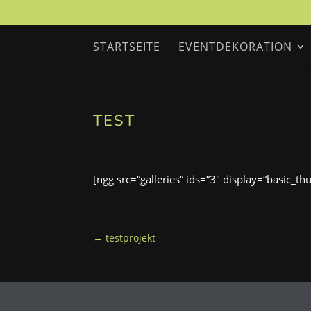
STARTSEITE
EVENTDEKORATION
TEST
[ngg src=“galleries“ ids=“3″ display=“basic_th
←
testprojekt