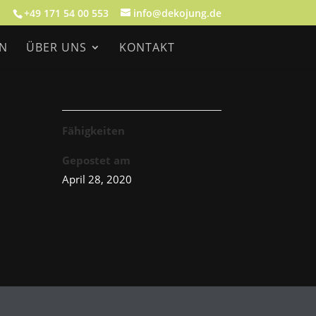
+49 171 54 00 553
info@dekojung.de
EN
ÜBER UNS
KONTAKT
Fähigkeiten
Gepostet am
April 28, 2020